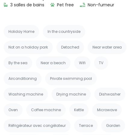
3 salles de bains
Pet free
Non-fumeur
Holiday Home
In the countryside
Not on a holiday park
Detached
Near water area
By the sea
Near a beach
Wifi
TV
Airconditioning
Private swimming pool
Washing machine
Drying machine
Dishwasher
Oven
Coffee machine
Kettle
Microwave
Réfrigérateur avec congélateur
Terrace
Garden