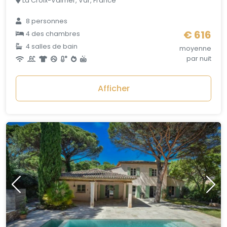
La Croix-Valmer, Var, France
8 personnes
€ 616
4 des chambres
4 salles de bain
moyenne
par nuit
Afficher