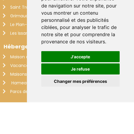
de navigation sur notre site, pour
Saint Tropez
vous montrer un contenu
Grimaud
personnalisé et des publicités
Le Plan-de-la-Tour
ciblées, pour analyser le trafic de
Les Issambres
notre site et pour comprendre la
provenance de nos visiteurs.
Hébergements
Maison de vacances Côte d'Azur
J'accepte
Vacances Sud de la France
Je refuse
Maisons de vacances à la plage
Changer mes préférences
Hameau des Claudins
Parcs de vacances Côte d'Azur
Partenaires
Makkenzie Services
Rivant Rentals
VillaForYou