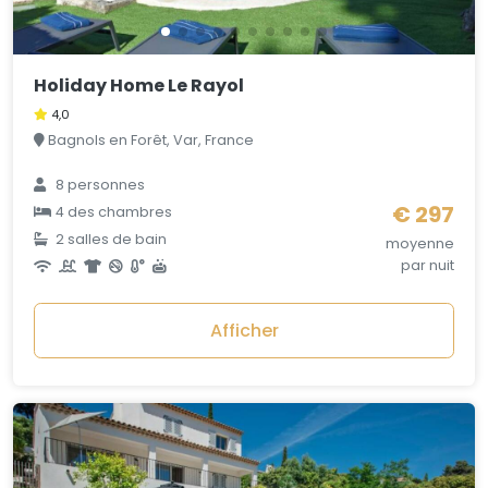
Holiday Home Le Rayol
4,0
Bagnols en Forêt, Var, France
8 personnes
€ 297
4 des chambres
2 salles de bain
moyenne
par nuit
Afficher