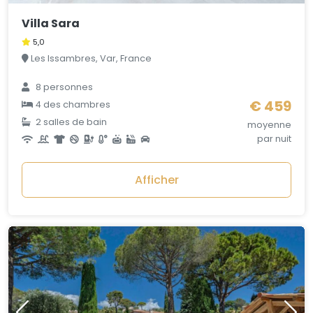
Villa Sara
5,0
Les Issambres, Var, France
8 personnes
€ 459
4 des chambres
2 salles de bain
moyenne
par nuit
Afficher