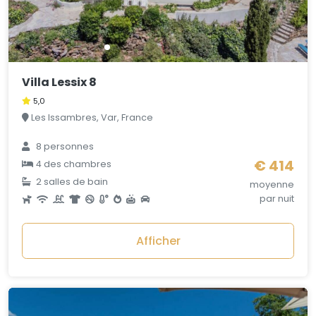
Villa Lessix 8
5,0
Les Issambres, Var, France
8 personnes
€ 414
4 des chambres
2 salles de bain
moyenne
par nuit
Afficher