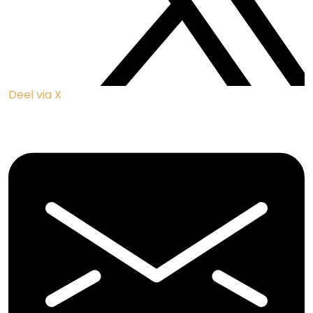
Saint Tropez
Grimaud
Le Plan-de-la-Tour
Les Issambres
Vakantiehuizen
Vakantiehuizen Côte d'Azur
Vakantiehuizen Zuid-Frankrijk
Vakantiehuizen aan zee
Hameau des Claudins
Vakantieparken Côte d'Azur
Partners
Makkenzie Services
Rivant Rentals
VillaForYou