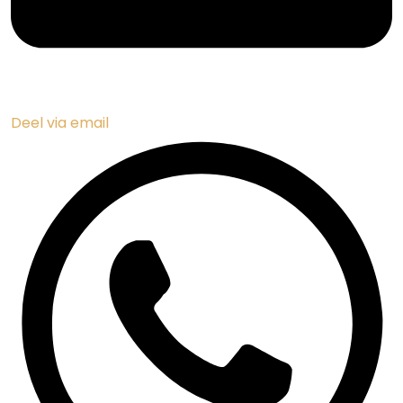
Handige links
Contact
Vakantiehuis verhuren
Disclaimer
Verhuurvoorwaarden
Vastgoedbeheer Zuid-Frankrijk
© 2026 Makkenzie Villas |
Website door FalcoTravel
Veilig online betalen met