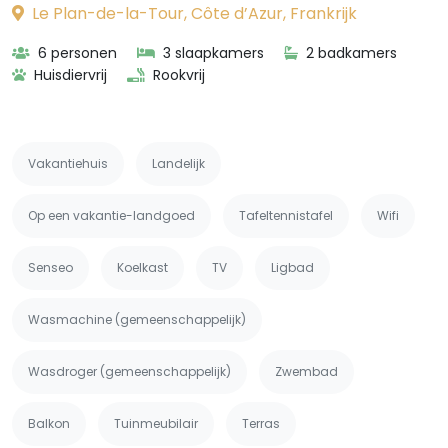
Le Plan-de-la-Tour, Côte d’Azur, Frankrijk
6 personen
3 slaapkamers
2 badkamers
Huisdiervrij
Rookvrij
Vakantiehuis
Landelijk
Op een vakantie-landgoed
Tafeltennistafel
Wifi
Senseo
Koelkast
TV
Ligbad
Wasmachine (gemeenschappelijk)
Wasdroger (gemeenschappelijk)
Zwembad
Balkon
Tuinmeubilair
Terras