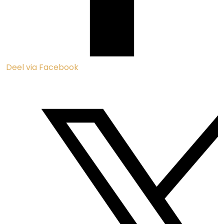
Hameau des Claudins ＞ Les Pennes Nr. 4
Le Plan-de-la-Tour, Côte d’Azur, Frankrijk
4,3
3 beoordelingen
Direct online reserveren
Géén reserveringskosten
Nederlands aanspreekpunt
Bestemmingen
Sainte-Maxime