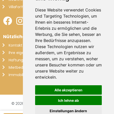
VillaForYou
Diese Website verwendet Cookies
und Targeting Technologien, um
Ihnen ein besseres Internet-
Erlebnis zu ermöglichen und die
Werbung, die Sie sehen, besser an
Nützliche Links
Ihre Bedürfnisse anzupassen.
Kontakt
Diese Technologien nutzen wir
Ihre eigene Villa vermieten
außerdem, um Ergebnisse zu
messen, um zu verstehen, woher
Haftungsausschluss
unsere Besucher kommen oder um
Mietbedingungen
unsere Website weiter zu
Immobilienverwaltung
entwickeln.
Alle akzeptieren
Ich lehne ab
© 2026 Makkenzie Villas |
Website von FalcoTravel
Bezahlen Sie sicher online mit
Einstellungen ändern