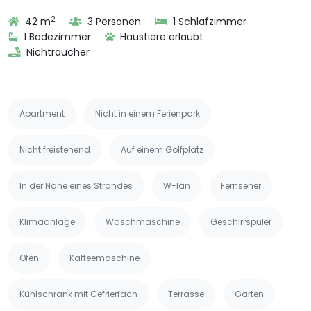
2
42 m
3 Personen
1 Schlafzimmer
1 Badezimmer
Haustiere erlaubt
Nichtraucher
Apartment
Nicht in einem Ferienpark
Nicht freistehend
Auf einem Golfplatz
In der Nähe eines Strandes
W-lan
Fernseher
Klimaanlage
Waschmaschine
Geschirrspüler
Ofen
Kaffeemaschine
Kühlschrank mit Gefrierfach
Terrasse
Garten