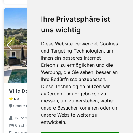
Ihre Privatsphäre ist
uns wichtig
Diese Website verwendet Cookies
und Targeting Technologien, um
Ihnen ein besseres Internet-
Erlebnis zu ermöglichen und die
Werbung, die Sie sehen, besser an
Ihre Bedürfnisse anzupassen.
Diese Technologien nutzen wir
Villa Dolce Vita C7
außerdem, um Ergebnisse zu
5,0
messen, um zu verstehen, woher
Sainte Maxime, Var, Frankreich
unsere Besucher kommen oder um
unsere Website weiter zu
12
Personen
entwickeln.
€ 1.430
6
Schlafzimmer
6
Badezimmer