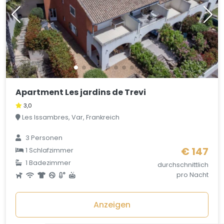
Apartment Les jardins de Trevi
3,0
Les Issambres, Var, Frankreich
3
Personen
€ 147
1
Schlafzimmer
1
Badezimmer
durchschnittlich
pro Nacht
Anzeigen